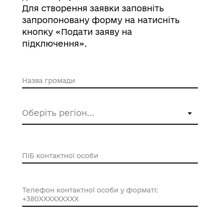
Для створення заявки заповніть
запропоновану форму на натисніть
кнопку «Подати заяву на
підключення».
Назва громади
ПІБ контактної особи
Необхідно зазначити ПІБ особи, яка в
майбутньому буде здійснювати налаштування
чат-бота.
Телефон контактної особи у форматі:
+380XXXXXXXXX